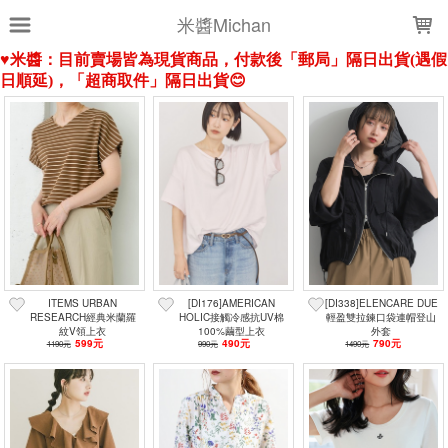
LOADING...
米醬Michan
上架時間
銷售件數
銷售價格
樣式尺寸篩選
全部樣式
1.白
1.米白
2.白
2.黑
3.黑
4.黑
1.象牙白
3.深灰
6.黑
1.黑
ITEMS URBAN
[DI176]AMERICAN
[DI338]ELENCARE DUE
RESEARCH經典米蘭羅
HOLIC接觸冷感抗UV棉
輕盈雙拉鍊口袋連帽登山
紋V領上衣
100%繭型上衣
外套
全部尺寸
S
M
M-L
L
599元
490元
790元
1190元
990元
1490元
LL
XL
3L
150
FREE
one
現貨商品