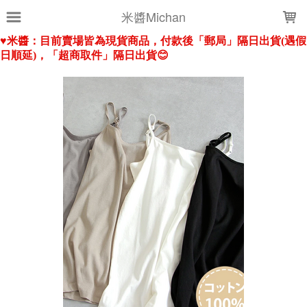
LOADING...
米醬Michan