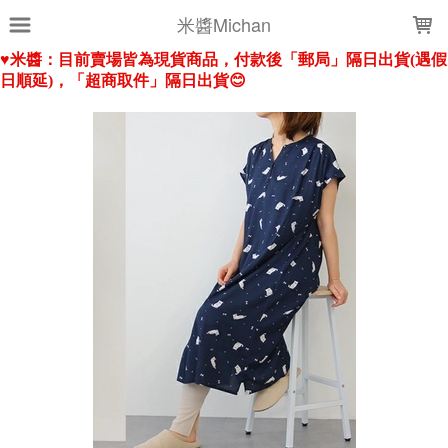
LOADING...
米醬Michan