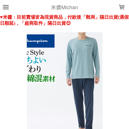
LOADING...
米醬Michan