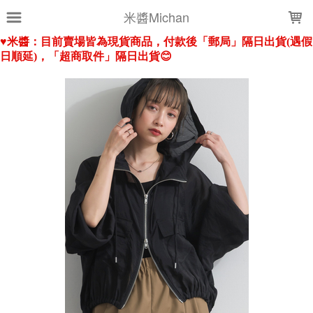
LOADING...
米醬Michan