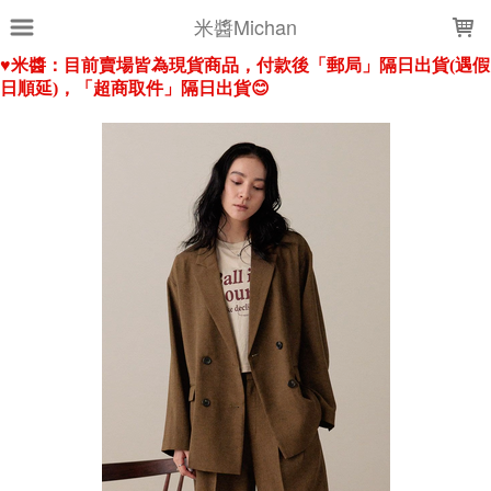
LOADING...
米醬Michan