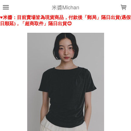
LOADING...
米醬Michan