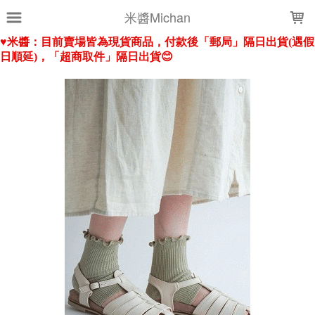
LOADING...
米醬Michan