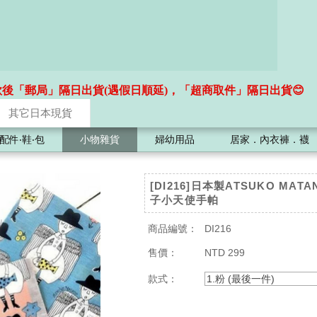
款後「郵局」隔日出貨(遇假日順延)，「超商取件」隔日出貨😊
其它日本現貨
配件‧鞋‧包
小物雜貨
婦幼用品
居家．內衣褲．襪
[DI216]日本製ATSUKO MAT
子小天使手帕
商品編號：
DI216
售價：
NTD 299
款式：
1.粉 (最後一件)