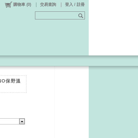
購物車
(
0
)
交易查詢
登入 / 註冊
ANO保野溫