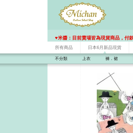
♥️米醬：目前賣場皆為現貨商品，付
所有商品
日本6月新品現貨
不分類
上衣
褲．裙