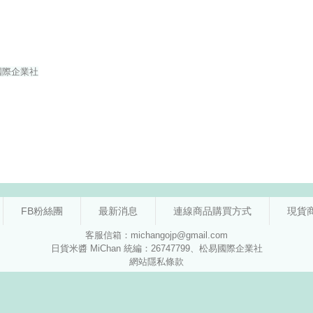
FB粉絲團
最新消息
連線商品購買方式
現貨
客服信箱：michangojp@gmail.com
日貨米醬 MiChan 統編：26747799、松易國際企業社
網站隱私條款