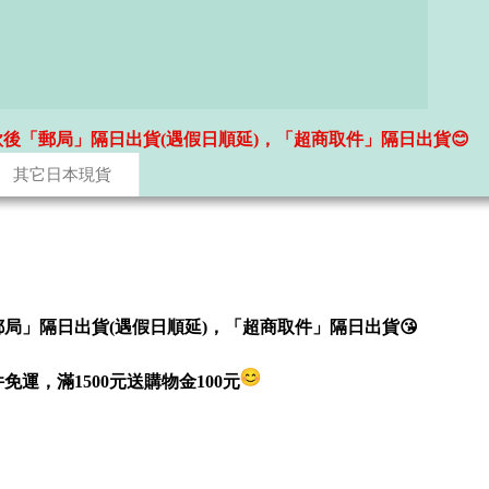
款後「郵局」隔日出貨(遇假日順延)，「超商取件」隔日出貨😊
其它日本現貨