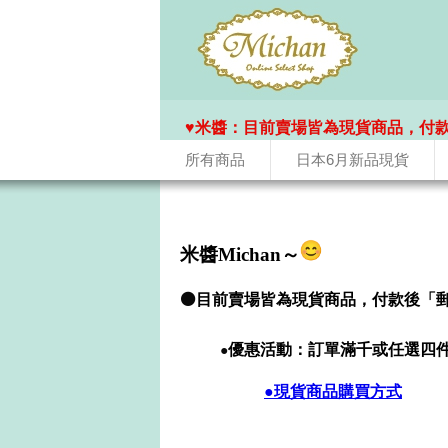
♥️米醬：目前賣場皆為現貨商品，付
所有商品
日本6月新品現貨