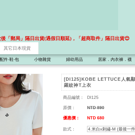
款後「郵局」隔日出貨(遇假日順延)，「超商取件」隔日出貨😊
其它日本現貨
配件‧鞋‧包
小物雜貨
婦幼用品
居家．內衣褲．襪
[DI125]KOBE LETTUCE人
羅紋神T上衣
商品編號：
DI125
原價：
NTD 890
優惠價：
NTD 680
款式：
4.米白x刺繡-M (最後一件