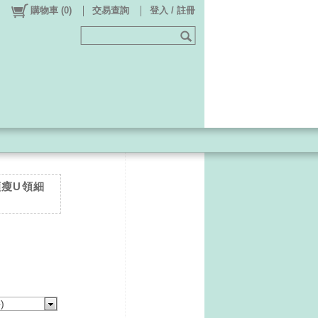
購物車
(
0
)
交易查詢
登入 / 註冊
氣顯瘦U領細
)