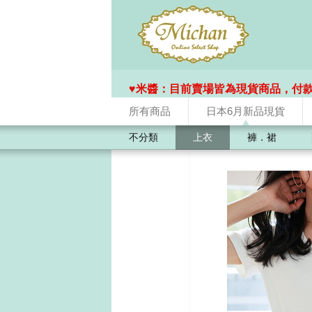
♥️米醬：目前賣場皆為現貨商品，付
所有商品
日本6月新品現貨
不分類
上衣
褲．裙