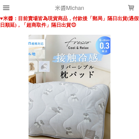
LOADING...
米醬Michan