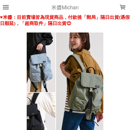
LOADING...
米醬Michan