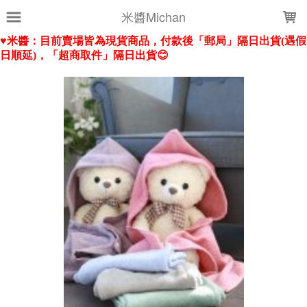
LOADING...
米醬Michan