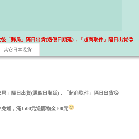
款後「郵局」隔日出貨(遇假日順延)，「超商取件」隔日出貨😊
其它日本現貨