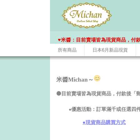
♥️米醬：目前賣場皆為現貨商品，付
所有商品
日本6月新品現貨