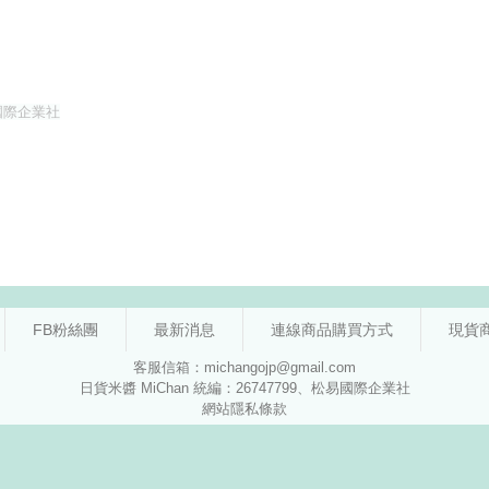
FB粉絲團
最新消息
連線商品購買方式
現貨
客服信箱：michangojp@gmail.com
日貨米醬 MiChan 統編：26747799、松易國際企業社
網站隱私條款