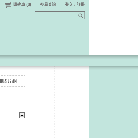
購物車
(
0
)
交易查詢
登入 / 註冊
修補貼片組