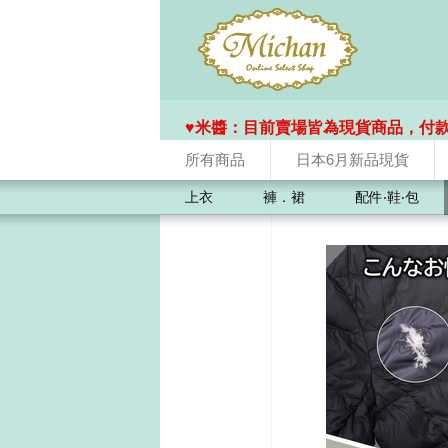
♥️米醬：目前賣場皆為現貨商品，付
所有商品
日本6月新品現貨
上衣
褲．裙
配件‧鞋‧包