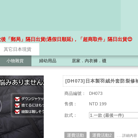
款後「郵局」隔日出貨(遇假日順延)，「超商取件」隔日出貨😊
其它日本現貨
小物雜貨
婦幼用品
居家．內衣褲．襪
[DH073]日本製羽絨外套防裂
商品編號：
DH073
售價：
NTD 199
款式：
1.一款 (最後一件)
運費活動
運費活動2
. . . 詳細內容