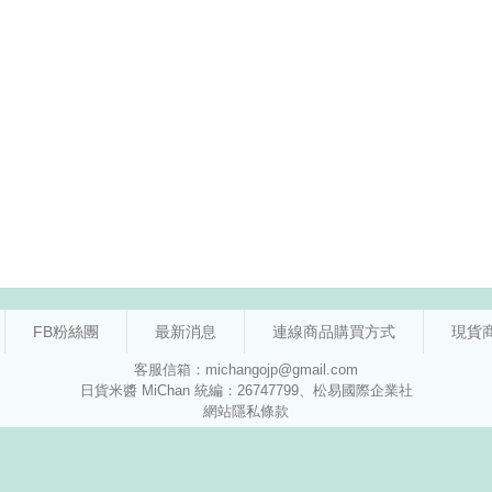
FB粉絲團
最新消息
連線商品購買方式
現貨
客服信箱：michangojp@gmail.com
日貨米醬 MiChan 統編：26747799、松易國際企業社
網站隱私條款