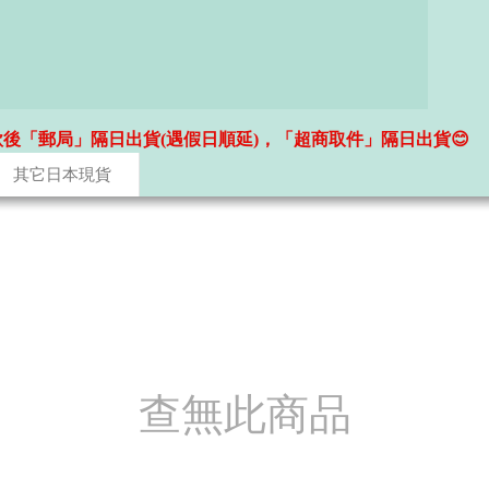
款後「郵局」隔日出貨(遇假日順延)，「超商取件」隔日出貨😊
其它日本現貨