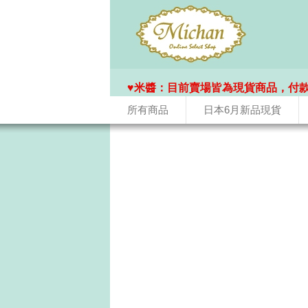
♥️米醬：目前賣場皆為現貨商品，付
所有商品
日本6月新品現貨