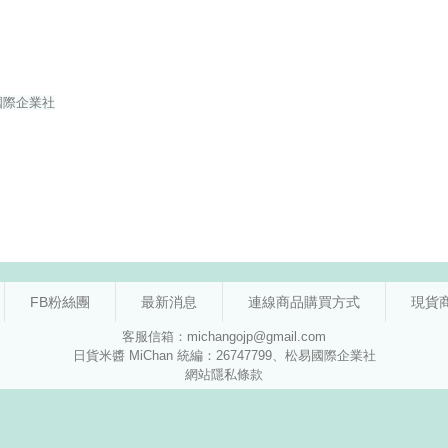
FB粉絲團
最新消息
連線商品購買方式
現貨
客服信箱：michangojp@gmail.com
日貨米醬 MiChan 統編：26747799、松易國際企業社
網站隱私條款