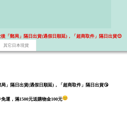
款後「郵局」隔日出貨(遇假日順延)，「超商取件」隔日出貨😊
其它日本現貨