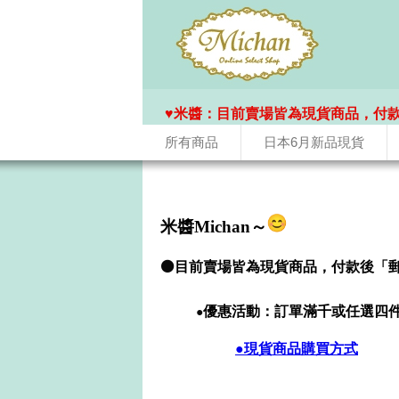
♥️米醬：目前賣場皆為現貨商品，付
所有商品
日本6月新品現貨