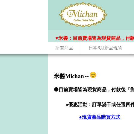
♥️米醬：目前賣場皆為現貨商品，付
所有商品
日本6月新品現貨