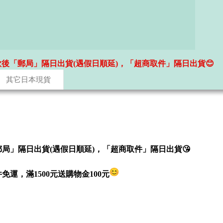
款後「郵局」隔日出貨(遇假日順延)，「超商取件」隔日出貨😊
其它日本現貨