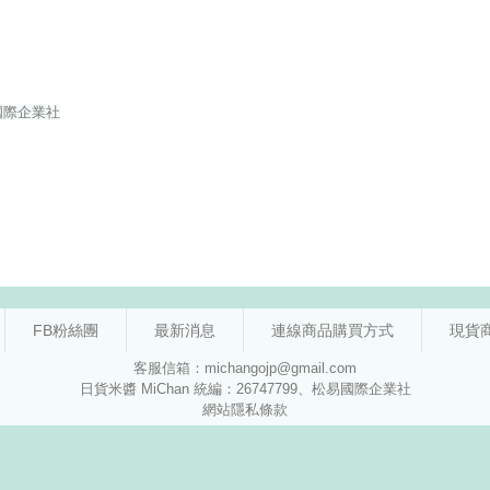
FB粉絲團
最新消息
連線商品購買方式
現貨
客服信箱：michangojp@gmail.com
日貨米醬 MiChan 統編：26747799、松易國際企業社
網站隱私條款