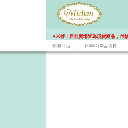
♥️米醬：目前賣場皆為現貨商品，付
所有商品
日本6月新品現貨