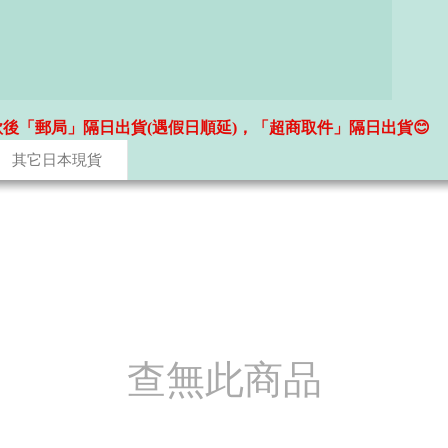
款後「郵局」隔日出貨(遇假日順延)，「超商取件」隔日出貨😊
其它日本現貨