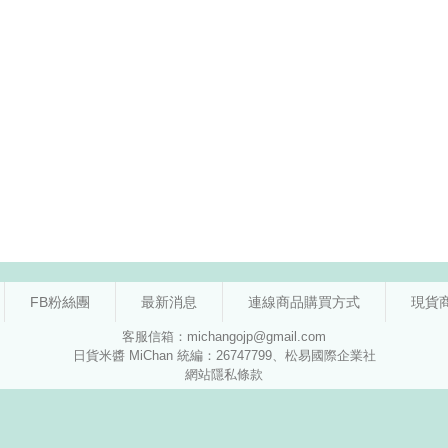
FB粉絲團
最新消息
連線商品購買方式
現貨
客服信箱：michangojp@gmail.com
日貨米醬 MiChan 統編：26747799、松易國際企業社
網站隱私條款