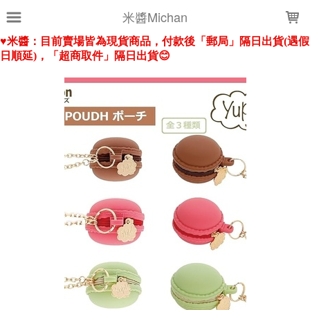
LOADING...
米醬Michan