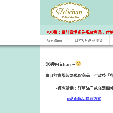
♥️米醬：目前賣場皆為現貨商品，付
所有商品
日本6月新品現貨