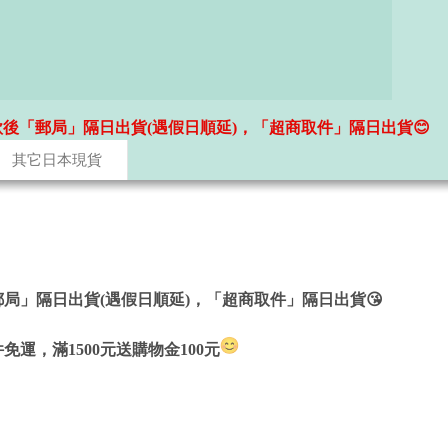
款後「郵局」隔日出貨(遇假日順延)，「超商取件」隔日出貨😊
其它日本現貨