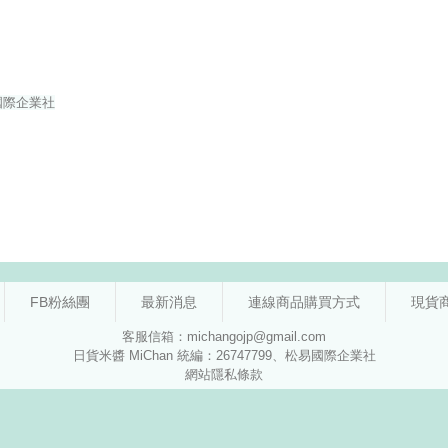
FB粉絲團
最新消息
連線商品購買方式
現貨
客服信箱：michangojp@gmail.com
日貨米醬 MiChan 統編：26747799、松易國際企業社
網站隱私條款