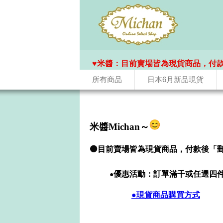
♥️米醬：目前賣場皆為現貨商品，付
所有商品
日本6月新品現貨