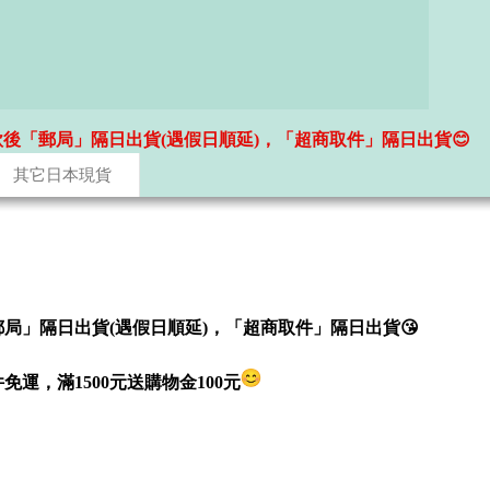
款後「郵局」隔日出貨(遇假日順延)，「超商取件」隔日出貨😊
其它日本現貨