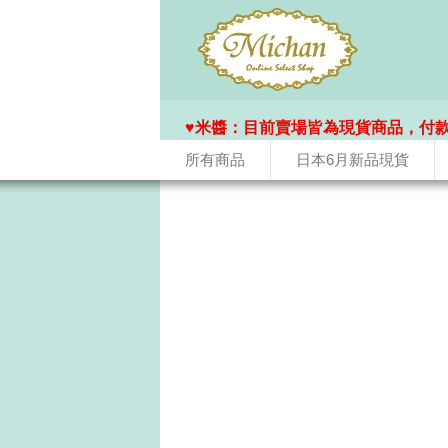
♥️米醬：目前賣場皆為現貨商品，付
所有商品
日本6月新品現貨