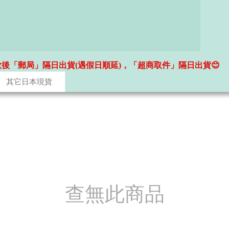
款後「郵局」隔日出貨(遇假日順延)，「超商取件」隔日出貨😊
其它日本現貨