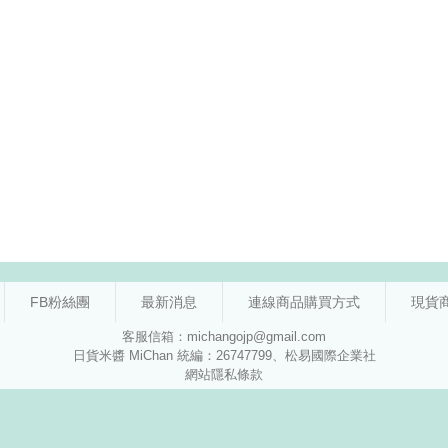
FB粉絲團
最新消息
連線商品購買方式
現貨
客服信箱：michangojp@gmail.com
日貨米醬 MiChan 統編：26747799、松易國際企業社
網站隱私條款