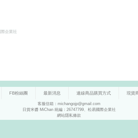
FB粉絲團
最新消息
連線商品購買方式
現貨
客服信箱：michangojp@gmail.com
日貨米醬 MiChan 統編：26747799、松易國際企業社
網站隱私條款