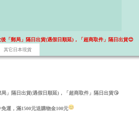
款後「郵局」隔日出貨(遇假日順延)，「超商取件」隔日出貨😊
其它日本現貨