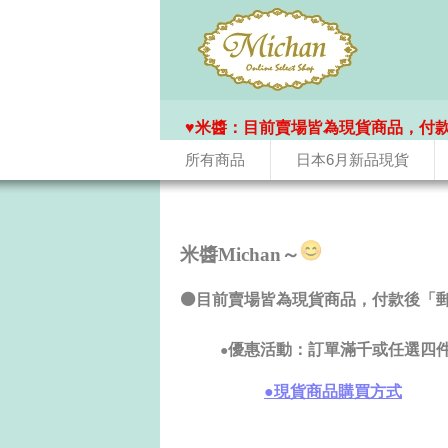
♥️米醬：目前賣場皆為現貨商品，付
所有商品
日本6月新品現貨