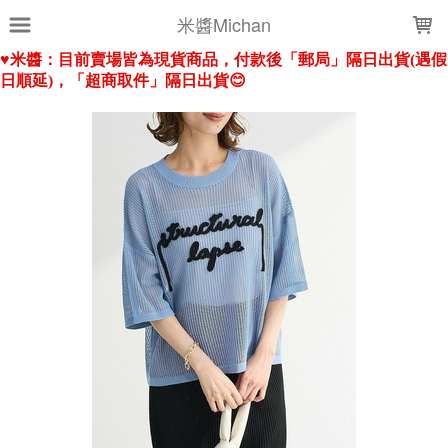
LOADING...
米醬Michan