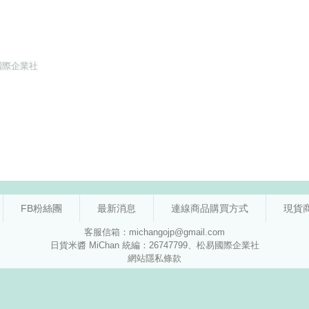
FB粉絲團
最新消息
連線商品購買方式
現貨
客服信箱：michangojp@gmail.com
日貨米醬 MiChan 統編：26747799、松易國際企業社
網站隱私條款