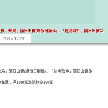
款後「郵局」隔日出貨(遇假日順延)，「超商取件」隔日出貨😊
其它日本現貨