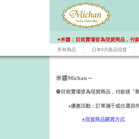
♥️米醬：目前賣場皆為現貨商品，付
所有商品
日本6月新品現貨