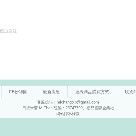
FB粉絲團
最新消息
連線商品購買方式
現貨
客服信箱：michangojp@gmail.com
日貨米醬 MiChan 統編：26747799、松易國際企業社
網站隱私條款