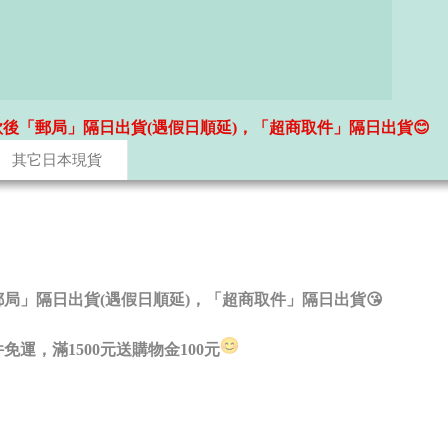
款後「郵局」隔日出貨(遇假日順延)，「超商取件」隔日出貨😊
其它日本現貨