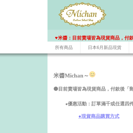
♥️米醬：目前賣場皆為現貨商品，付
所有商品
日本6月新品現貨