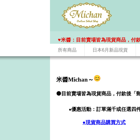
♥️米醬：目前賣場皆為現貨商品，付
所有商品
日本6月新品現貨