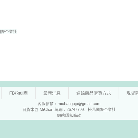
FB粉絲團
最新消息
連線商品購買方式
現貨
客服信箱：michangojp@gmail.com
日貨米醬 MiChan 統編：26747799、松易國際企業社
網站隱私條款