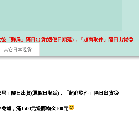
款後「郵局」隔日出貨(遇假日順延)，「超商取件」隔日出貨😊
其它日本現貨