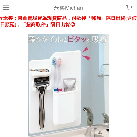
LOADING...
米醬Michan