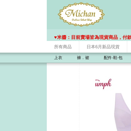
♥️米醬：目前賣場皆為現貨商品，付
所有商品
日本6月新品現貨
上衣
褲．裙
配件‧鞋‧包