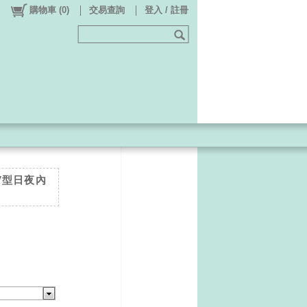
購物車
(
0
)
交易查詢
登入 / 註冊
感V型日夜內