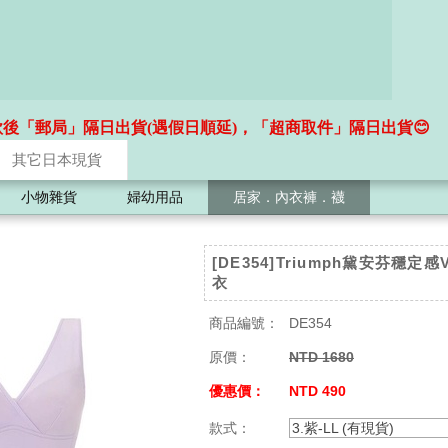
款後「郵局」隔日出貨(遇假日順延)，「超商取件」隔日出貨😊
其它日本現貨
小物雜貨
婦幼用品
居家．內衣褲．襪
[DE354]Triumph黛安芬穩定
衣
商品編號：
DE354
原價：
NTD 1680
優惠價：
NTD 490
款式：
3.紫-LL (有現貨)