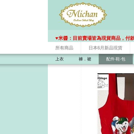
♥️米醬：目前賣場皆為現貨商品，付
所有商品
日本6月新品現貨
上衣
褲．裙
配件‧鞋‧包