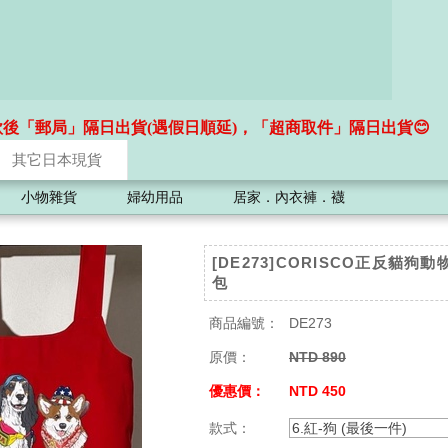
款後「郵局」隔日出貨(遇假日順延)，「超商取件」隔日出貨😊
其它日本現貨
小物雜貨
婦幼用品
居家．內衣褲．襪
[DE273]CORISCO正反貓狗
包
商品編號：
DE273
原價：
NTD 890
優惠價：
NTD 450
款式：
6.紅-狗 (最後一件)