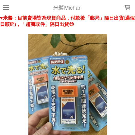
LOADING...
米醬Michan