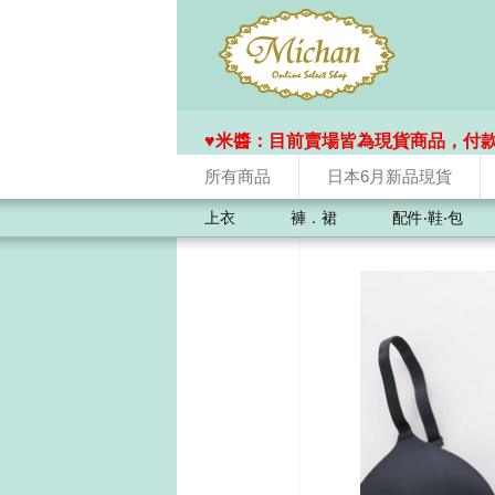
♥️米醬：目前賣場皆為現貨商品，付
所有商品
日本6月新品現貨
上衣
褲．裙
配件‧鞋‧包