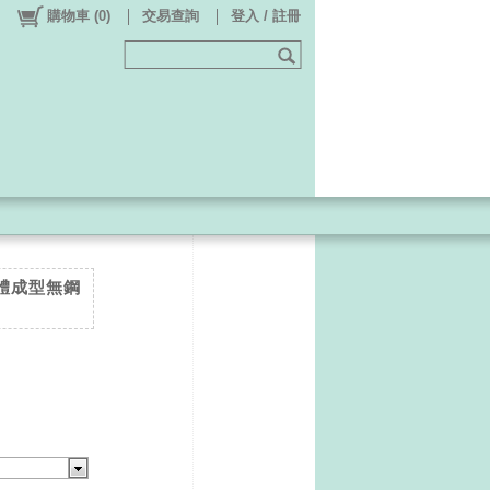
購物車
(
0
)
交易查詢
登入 / 註冊
一體成型無鋼