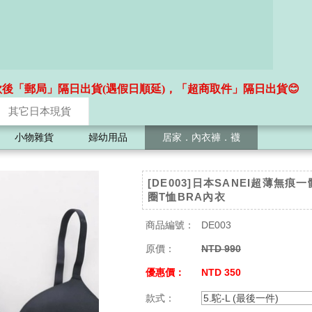
款後「郵局」隔日出貨(遇假日順延)，「超商取件」隔日出貨😊
其它日本現貨
小物雜貨
婦幼用品
居家．內衣褲．襪
[DE003]日本SANEI超薄無痕
圈T恤BRA內衣
商品編號：
DE003
原價：
NTD 990
優惠價：
NTD 350
款式：
5.駝-L (最後一件)