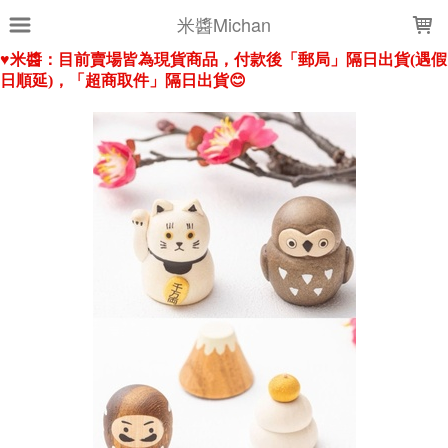
LOADING...
米醬Michan