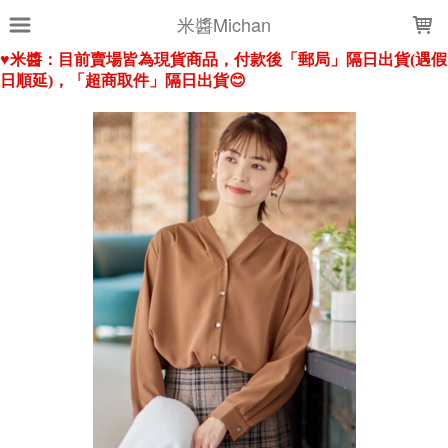
LOADING...
米醬Michan