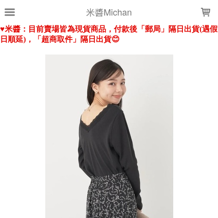
LOADING...
米醬Michan