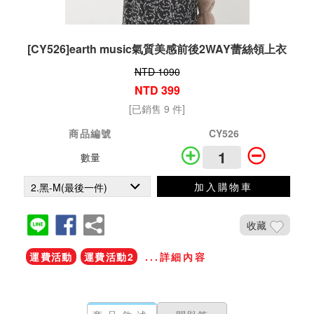
[CY526]earth music氣質美感前後2WAY蕾絲領上衣
NTD 1090
NTD 399
[已銷售 9 件]
商品編號
CY526
數量
加入購物車
收藏
運費活動
運費活動2
...詳細內容