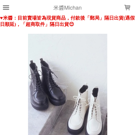
LOADING...
米醬Michan