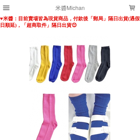
LOADING...
米醬Michan