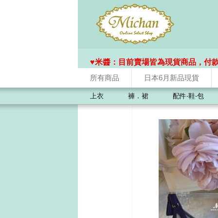
♥️米醬：目前賣場皆為現貨商品，付
所有商品
日本6月新品現貨
上衣
褲．裙
配件‧鞋‧包