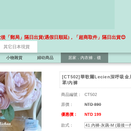
款後「郵局」隔日出貨(遇假日順延)，「超商取件」隔日出貨😊
其它日本現貨
小物雜貨
婦幼商品
居家．內衣褲．襪
[CT502]華歌爾Lecien深呼吸
罩/內褲
商品編號：
CT502
原價：
NTD 890
優惠價：
NTD 199
款式：
41.內褲-灰藕-M (最後一