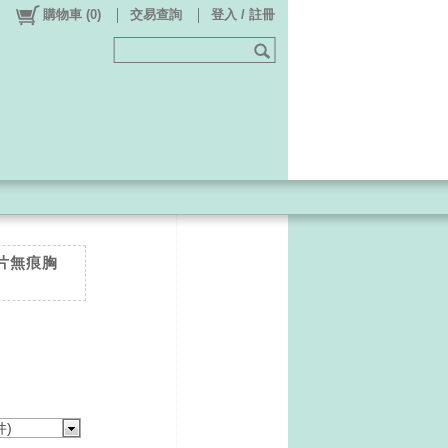
購物車
(
0
)
交易查詢
登入 / 註冊
金片無痕胸
件)