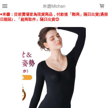
LOADING...
米醬Michan